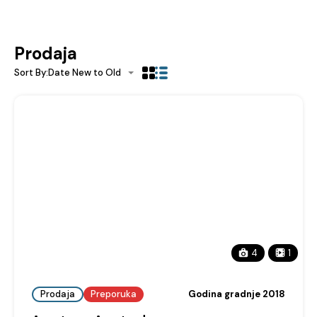
Prodaja
Sort By:
Date New to Old
4
1
Prodaja
Preporuka
Godina gradnje 2018