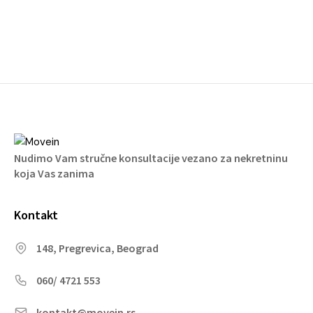
Nudimo Vam stručne konsultacije vezano za nekretninu
koja Vas zanima
Kontakt
148, Pregrevica, Beograd
060/ 4721 553
kontakt@movein.rs