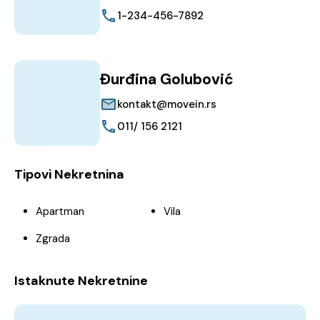
1-234-456-7892
Đurđina Golubović
kontakt@movein.rs
011/ 156 2121
Tipovi Nekretnina
Apartman
Vila
Zgrada
Istaknute Nekretnine