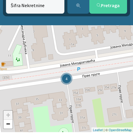
Pretraga
4
+
−
Leaflet
| ©
OpenStreetMap