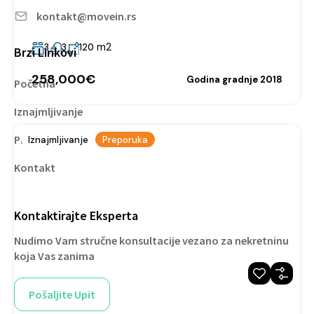
kontakt@movein.rs
Pregrevica 148, 11000 Beograd
m2
3
3
120
Brzi Linkovi
258,000€
Godina gradnje 2018
Početna
Iznajmljivanje
Prodaja
Iznajmljivanje
Preporuka
Kontakt
Kontaktirajte Eksperta
Nudimo Vam stručne konsultacije vezano za nekretninu
koja Vas zanima
Pošaljite Upit